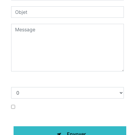
Combien font huit plus cinq
En cochant cette case, j'accepte les
conditions particulières ci-dessous **
Envoyer