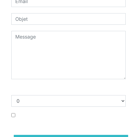
Combien font neuf plus deux
En cochant cette case, j'accepte les
conditions particulières ci-dessous **