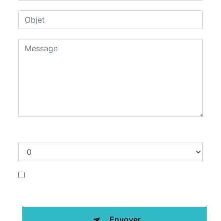
Combien font sept plus un
En cochant cette case, j'accepte les
conditions particulières ci-dessous **
Envoyer