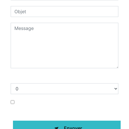
Combien font deux plus trois
En cochant cette case, j'accepte les
conditions particulières ci-dessous **
Envoyer