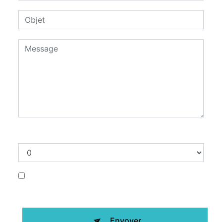
Combien font neuf plus sept
En cochant cette case, j'accepte les
conditions particulières ci-dessous **
Envoyer