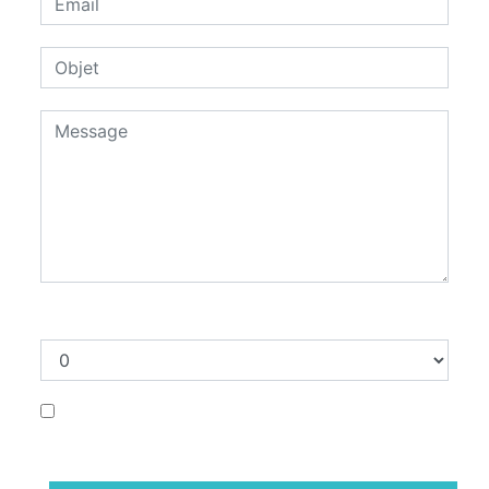
Combien font trois plus six
En cochant cette case, j'accepte les
conditions particulières ci-dessous **